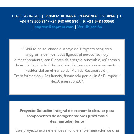
Crta. Estella s/n. | 31868 IZURDIAGA – NAVARRA – ESPAÑA | T.
+34-948 500 861/ +34-948 600 510 | F. +34-948 600560
|
saprem@saprem.com
|
Ver Ubicación
“SAPREM ha solicitado el apoyo del Proyecto acogido al
programa de incentivos ligados al autoconsumo y
almacenamiento, con fuentes de energía renovable, así como a
la implantación de sistemas térmicos renovables en el sector
residencial en el marco del Plan de Recuperación,
Transformación y Resiliencia, financiado por la Unión Europea –
NextGenerationEU”.
Proyecto: Solución integral de economía circular para
componentes de aerogeneradores próximos a
desmantelamiento
Este proyecto acomete el desarrollo e implementación de
una