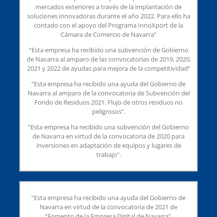
mercados exteriores a través de la implantación de
soluciones innovadoras durante el año 2022. Para ello ha
contado con el apoyo del Programa InnoXport de la
Cámara de Comercio de Navarra”
“Esta empresa ha recibido una subvención de Gobierno
de Navarra al amparo de las convocatorias de 2019, 2020,
2021 y 2022 de ayudas para mejora de la competitividad”
“Esta empresa ha recibido una ayuda del Gobierno de
Navarra al amparo de la convocatoria de Subvención del
Fondo de Residuos 2021. Flujo de otros residuos no
peligrosos”.
“Esta empresa ha recibido una subvención del Gobierno
de Navarra en virtud de la convocatoria de 2020 para
inversiones en adaptación de equipos y lugares de
trabajo”.
“Esta empresa ha recibido una ayuda del Gobierno de
Navarra en virtud de la convocatoria de 2021 de
“Fomento de la Empresa Digital de Navarra”.