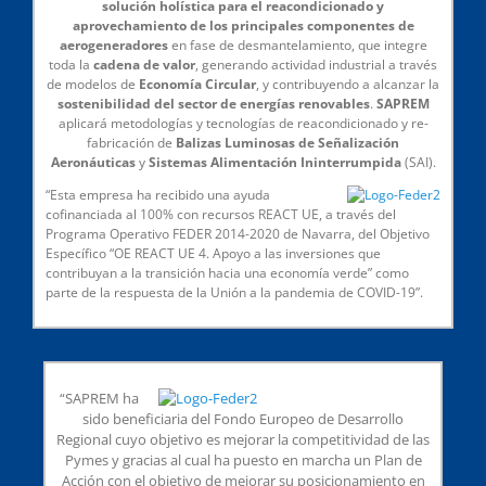
solución holística para el reacondicionado y
aprovechamiento de los principales componentes de
aerogeneradores
en fase de desmantelamiento, que integre
toda la
cadena de valor
, generando actividad industrial a través
de modelos de
Economía Circular
, y contribuyendo a alcanzar la
sostenibilidad del sector de energías renovables
.
SAPREM
aplicará metodologías y tecnologías de reacondicionado y re-
fabricación de
Balizas Luminosas de Señalización
Aeronáuticas
y
Sistemas Alimentación Ininterrumpida
(SAI).
“Esta empresa ha recibido una ayuda
cofinanciada al 100% con recursos REACT UE, a través del
Programa Operativo FEDER 2014-2020 de Navarra, del Objetivo
Específico “OE REACT UE 4. Apoyo a las inversiones que
contribuyan a la transición hacia una economía verde” como
parte de la respuesta de la Unión a la pandemia de COVID-19”.
“SAPREM ha
sido beneficiaria del Fondo Europeo de Desarrollo
Regional cuyo objetivo es mejorar la competitividad de las
Pymes y gracias al cual ha puesto en marcha un Plan de
Acción con el objetivo de mejorar su posicionamiento en