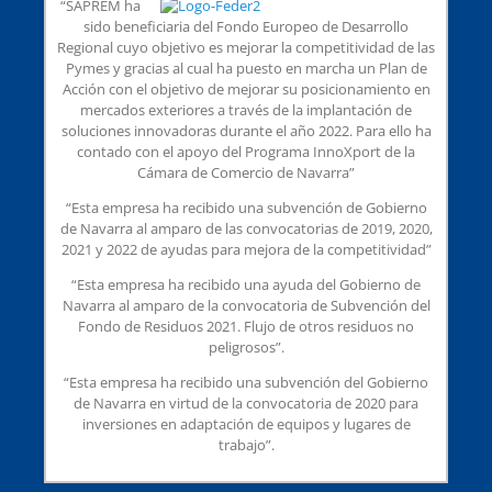
“SAPREM ha
sido beneficiaria del Fondo Europeo de Desarrollo
Regional cuyo objetivo es mejorar la competitividad de las
Pymes y gracias al cual ha puesto en marcha un Plan de
Acción con el objetivo de mejorar su posicionamiento en
mercados exteriores a través de la implantación de
soluciones innovadoras durante el año 2022. Para ello ha
contado con el apoyo del Programa InnoXport de la
Cámara de Comercio de Navarra”
“Esta empresa ha recibido una subvención de Gobierno
de Navarra al amparo de las convocatorias de 2019, 2020,
2021 y 2022 de ayudas para mejora de la competitividad”
“Esta empresa ha recibido una ayuda del Gobierno de
Navarra al amparo de la convocatoria de Subvención del
Fondo de Residuos 2021. Flujo de otros residuos no
peligrosos”.
“Esta empresa ha recibido una subvención del Gobierno
de Navarra en virtud de la convocatoria de 2020 para
inversiones en adaptación de equipos y lugares de
trabajo”.