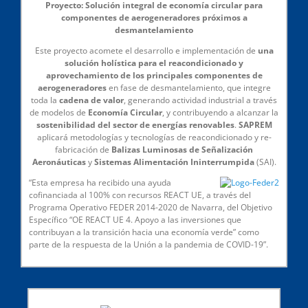
Proyecto: Solución integral de economía circular para
componentes de aerogeneradores próximos a
desmantelamiento
Este proyecto acomete el desarrollo e implementación de
una
solución holística para el reacondicionado y
aprovechamiento de los principales componentes de
aerogeneradores
en fase de desmantelamiento, que integre
toda la
cadena de valor
, generando actividad industrial a través
de modelos de
Economía Circular
, y contribuyendo a alcanzar la
sostenibilidad del sector de energías renovables
.
SAPREM
aplicará metodologías y tecnologías de reacondicionado y re-
fabricación de
Balizas Luminosas de Señalización
Aeronáuticas
y
Sistemas Alimentación Ininterrumpida
(SAI).
“Esta empresa ha recibido una ayuda
cofinanciada al 100% con recursos REACT UE, a través del
Programa Operativo FEDER 2014-2020 de Navarra, del Objetivo
Específico “OE REACT UE 4. Apoyo a las inversiones que
contribuyan a la transición hacia una economía verde” como
parte de la respuesta de la Unión a la pandemia de COVID-19”.