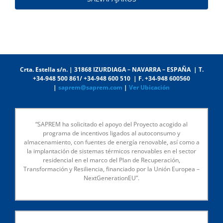
Crta. Estella s/n. | 31868 IZURDIAGA – NAVARRA – ESPAÑA | T.
+34-948 500 861/ +34-948 600 510 | F. +34-948 600560
|
saprem@saprem.com
|
Ver Ubicación
“SAPREM ha solicitado el apoyo del Proyecto acogido al
programa de incentivos ligados al autoconsumo y
almacenamiento, con fuentes de energía renovable, así como a
la implantación de sistemas térmicos renovables en el sector
residencial en el marco del Plan de Recuperación,
Transformación y Resiliencia, financiado por la Unión Europea –
NextGenerationEU”.