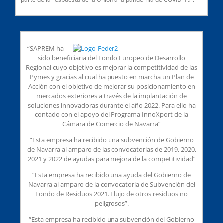
“SAPREM ha
sido beneficiaria del Fondo Europeo de Desarrollo
Regional cuyo objetivo es mejorar la competitividad de las
Pymes y gracias al cual ha puesto en marcha un Plan de
Acción con el objetivo de mejorar su posicionamiento en
mercados exteriores a través de la implantación de
soluciones innovadoras durante el año 2022. Para ello ha
contado con el apoyo del Programa InnoXport de la
Cámara de Comercio de Navarra”
“Esta empresa ha recibido una subvención de Gobierno
de Navarra al amparo de las convocatorias de 2019, 2020,
2021 y 2022 de ayudas para mejora de la competitividad”
“Esta empresa ha recibido una ayuda del Gobierno de
Navarra al amparo de la convocatoria de Subvención del
Fondo de Residuos 2021. Flujo de otros residuos no
peligrosos”.
“Esta empresa ha recibido una subvención del Gobierno