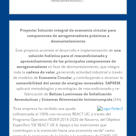
NextGenerationEU”.
Proyecto: Solución integral de economía circular para
componentes de aerogeneradores próximos a
desmantelamiento
Este proyecto acomete el desarrollo e implementación de
una
solución holística para el reacondicionado y
aprovechamiento de los principales componentes de
aerogeneradores
en fase de desmantelamiento, que integre
toda la
cadena de valor
, generando actividad industrial a través
de modelos de
Economía Circular
, y contribuyendo a alcanzar la
sostenibilidad del sector de energías renovables
.
SAPREM
aplicará metodologías y tecnologías de reacondicionado y re-
fabricación de
Balizas Luminosas de Señalización
Aeronáuticas
y
Sistemas Alimentación Ininterrumpida
(SAI).
“Esta empresa ha recibido una ayuda
cofinanciada al 100% con recursos REACT UE, a través del
Programa Operativo FEDER 2014-2020 de Navarra, del Objetivo
Específico “OE REACT UE 4. Apoyo a las inversiones que
contribuyan a la transición hacia una economía verde” como
parte de la respuesta de la Unión a la pandemia de COVID-19”.