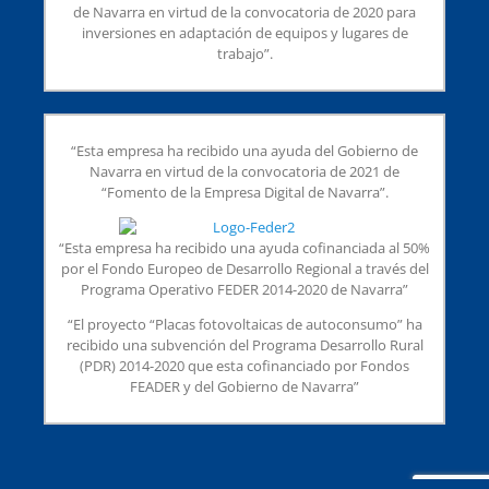
de Navarra en virtud de la convocatoria de 2020 para
inversiones en adaptación de equipos y lugares de
trabajo”.
“Esta empresa ha recibido una ayuda del Gobierno de
Navarra en virtud de la convocatoria de 2021 de
“Fomento de la Empresa Digital de Navarra”.
“Esta empresa ha recibido una ayuda cofinanciada al 50%
por el Fondo Europeo de Desarrollo Regional a través del
Programa Operativo FEDER 2014-2020 de Navarra”
“El proyecto “Placas fotovoltaicas de autoconsumo” ha
recibido una subvención del Programa Desarrollo Rural
(PDR) 2014-2020 que esta cofinanciado por Fondos
FEADER y del Gobierno de Navarra”