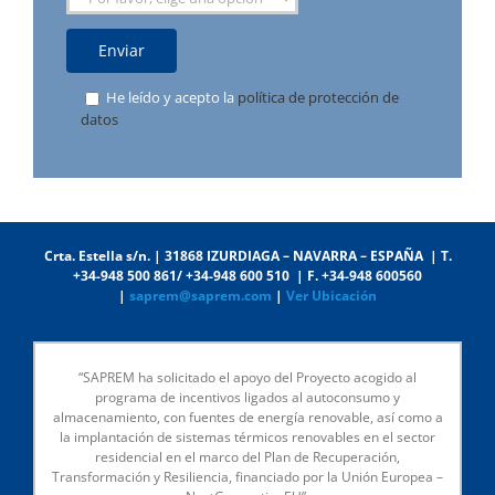
He leído y acepto la
política de protección de
datos
Crta. Estella s/n. | 31868 IZURDIAGA – NAVARRA – ESPAÑA | T.
+34-948 500 861/ +34-948 600 510 | F. +34-948 600560
|
saprem@saprem.com
|
Ver Ubicación
“SAPREM ha solicitado el apoyo del Proyecto acogido al
programa de incentivos ligados al autoconsumo y
almacenamiento, con fuentes de energía renovable, así como a
la implantación de sistemas térmicos renovables en el sector
residencial en el marco del Plan de Recuperación,
Transformación y Resiliencia, financiado por la Unión Europea –