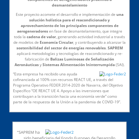
desmantelamiento
Este proyecto acomete el desarrollo e implementación de
una
solución holística para el reacondicionado y
aprovechamiento de los principales componentes de
aerogeneradores
en fase de desmantelamiento, que integre
toda la
cadena de valor
, generando actividad industrial a través
de modelos de
Economía Circular
, y contribuyendo a alcanzar la
sostenibilidad del sector de energías renovables
.
SAPREM
aplicará metodologías y tecnologías de reacondicionado y re-
fabricación de
Balizas Luminosas de Señalización
Aeronáuticas
y
Sistemas Alimentación Ininterrumpida
(SAI).
“Esta empresa ha recibido una ayuda
cofinanciada al 100% con recursos REACT UE, a través del
Programa Operativo FEDER 2014-2020 de Navarra, del Objetivo
Específico “OE REACT UE 4. Apoyo a las inversiones que
contribuyan a la transición hacia una economía verde” como
parte de la respuesta de la Unión a la pandemia de COVID-19”.
“SAPREM ha
sido beneficiaria del Fondo Europeo de Desarrollo