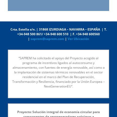
Crta. Estella s/n. | 31868 IZURDIAGA – NAVARRA – ESPAÑA | T.
+34-948 500 861/ +34-948 600 510 | F. +34-948 600560
|
saprem@saprem.com
|
Ver Ubicación
“SAPREM ha solicitado el apoyo del Proyecto acogido al
programa de incentivos ligados al autoconsumo y
almacenamiento, con fuentes de energía renovable, así como a
la implantación de sistemas térmicos renovables en el sector
residencial en el marco del Plan de Recuperación,
Transformación y Resiliencia, financiado por la Unión Europea –
NextGenerationEU”.
Proyecto: Solución integral de economía circular para
componentes de aerogeneradores próximos a