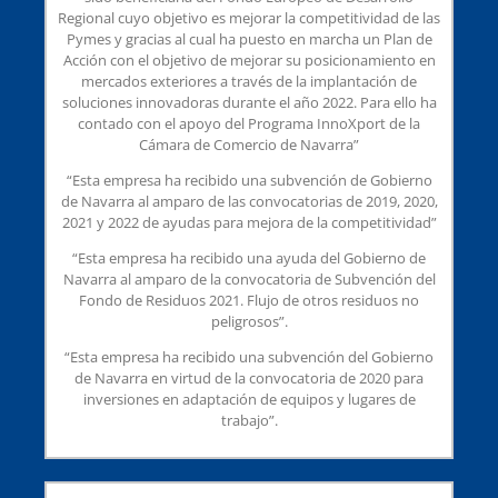
Regional cuyo objetivo es mejorar la competitividad de las
Pymes y gracias al cual ha puesto en marcha un Plan de
Acción con el objetivo de mejorar su posicionamiento en
mercados exteriores a través de la implantación de
soluciones innovadoras durante el año 2022. Para ello ha
contado con el apoyo del Programa InnoXport de la
Cámara de Comercio de Navarra”
“Esta empresa ha recibido una subvención de Gobierno
de Navarra al amparo de las convocatorias de 2019, 2020,
2021 y 2022 de ayudas para mejora de la competitividad”
“Esta empresa ha recibido una ayuda del Gobierno de
Navarra al amparo de la convocatoria de Subvención del
Fondo de Residuos 2021. Flujo de otros residuos no
peligrosos”.
“Esta empresa ha recibido una subvención del Gobierno
de Navarra en virtud de la convocatoria de 2020 para
inversiones en adaptación de equipos y lugares de
trabajo”.