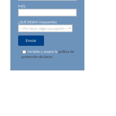
PAÍS:
¿QUÉ DESEA? (requerido)
He leído y acepto la
política de
protección de datos