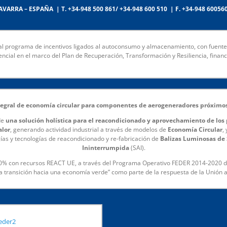
NAVARRA – ESPAÑA | T. +34-948 500 861/ +34-948 600 510 | F. +34-948 60056
al programa de incentivos ligados al autoconsumo y almacenamiento, con fuente
encial en el marco del Plan de Recuperación, Transformación y Resiliencia, fina
ntegral de economía circular para componentes de aerogeneradores próxim
de
una solución holística para el reacondicionado y aprovechamiento de lo
alor
, generando actividad industrial a través de modelos de
Economía Circular
,
as y tecnologías de reacondicionado y re-fabricación de
Balizas Luminosas de 
Ininterrumpida
(SAI).
00% con recursos REACT UE, a través del Programa Operativo FEDER 2014-2020 de
la transición hacia una economía verde” como parte de la respuesta de la Unión 