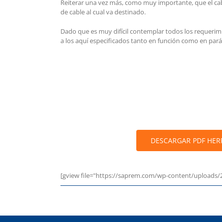
Reiterar una vez más, como muy importante, que el cab
de cable al cual va destinado.
Dado que es muy difícil contemplar todos los requerimi
a los aquí especificados tanto en función como en par
DESCARGAR PDF HER
[gview file="https://saprem.com/wp-content/uploa