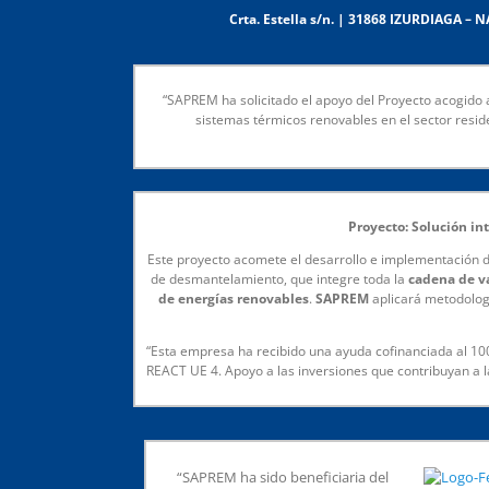
Crta. Estella s/n. | 31868 IZURDIAGA – 
“SAPREM ha solicitado el apoyo del Proyecto acogido 
sistemas térmicos renovables en el sector resid
Proyecto: Solución i
Este proyecto acomete el desarrollo e implementación 
de desmantelamiento, que integre toda la
cadena de v
de energías renovables
.
SAPREM
aplicará metodologí
“Esta empresa ha recibido una ayuda cofinanciada al 1
REACT UE 4. Apoyo a las inversiones que contribuyan a 
“SAPREM ha sido beneficiaria del