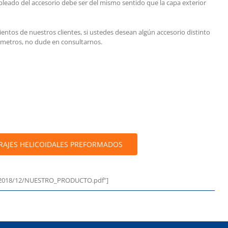
leado del accesorio debe ser del mismo sentido que la capa exterior
entos de nuestros clientes, si ustedes desean algún accesorio distinto
ámetros, no dude en consultarnos.
RAJES HELICOIDALES PREFORMADOS
ds/2018/12/NUESTRO_PRODUCTO.pdf"]