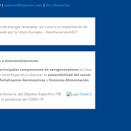
0 |
saprem@saprem.com
|
Ver Ubicación
s de energía renovable, así como a la implantación de
nciado por la Unión Europea – NextGenerationEU”.
os a desmantelamiento
s principales componentes de aerogeneradores
en fase
 y contribuyendo a alcanzar la
sostenibilidad del sector
Señalización Aeronáuticas
y
Sistemas Alimentación
 Navarra, del Objetivo Específico “OE
a la pandemia de COVID-19”.