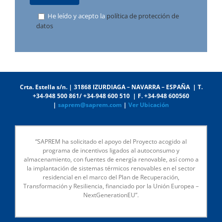
He leído y acepto la
política de protección de
datos
Crta. Estella s/n. | 31868 IZURDIAGA – NAVARRA – ESPAÑA | T.
+34-948 500 861/ +34-948 600 510 | F. +34-948 600560
|
saprem@saprem.com
|
Ver Ubicación
“SAPREM ha solicitado el apoyo del Proyecto acogido al
programa de incentivos ligados al autoconsumo y
almacenamiento, con fuentes de energía renovable, así como a
la implantación de sistemas térmicos renovables en el sector
residencial en el marco del Plan de Recuperación,
Transformación y Resiliencia, financiado por la Unión Europea –
NextGenerationEU”.