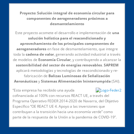
Proyecto: Solución integral de economía circular para
componentes de aerogeneradores próximos a
desmantelamiento
Este proyecto acomete el desarrollo e implementación de
una
solución holística para el reacondicionado y
aprovechamiento de los principales componentes de
aerogeneradores
en fase de desmantelamiento, que integre
toda la
cadena de valor
, generando actividad industrial a través
de modelos de
Economía Circular
, y contribuyendo a alcanzar la
sostenibilidad del sector de energías renovables
.
SAPREM
aplicará metodologías y tecnologías de reacondicionado y re-
fabricación de
Balizas Luminosas de Señalización
Aeronáuticas
y
Sistemas Alimentación Ininterrumpida
(SAI).
“Esta empresa ha recibido una ayuda
cofinanciada al 100% con recursos REACT UE, a través del
Programa Operativo FEDER 2014-2020 de Navarra, del Objetivo
Específico “OE REACT UE 4. Apoyo a las inversiones que
contribuyan a la transición hacia una economía verde” como
parte de la respuesta de la Unión a la pandemia de COVID-19”.