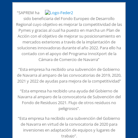
“SAPREM ha
sido beneficiaria del Fondo Europeo de Desarrollo
Regional cuyo objetivo es mejorar la competitividad de las
Pymes y gracias al cual ha puesto en marcha un Plan de
Acción con el objetivo de mejorar su posicionamiento en
mercados exteriores a través de la implantación de
soluciones innovadoras durante el año 2022. Para ello ha
contado con el apoyo del Programa InnoXport de la
Cámara de Comercio de Navarra”
“Esta empresa ha recibido una subvención de Gobierno
de Navarra al amparo de las convocatorias de 2019, 2020,
2021 y 2022 de ayudas para mejora de la competitividad”
“Esta empresa ha recibido una ayuda del Gobierno de
Navarra al amparo de la convocatoria de Subvención del
Fondo de Residuos 2021. Flujo de otros residuos no
peligrosos”.
“Esta empresa ha recibido una subvención del Gobierno
de Navarra en virtud de la convocatoria de 2020 para
inversiones en adaptación de equipos y lugares de
trabajo”.