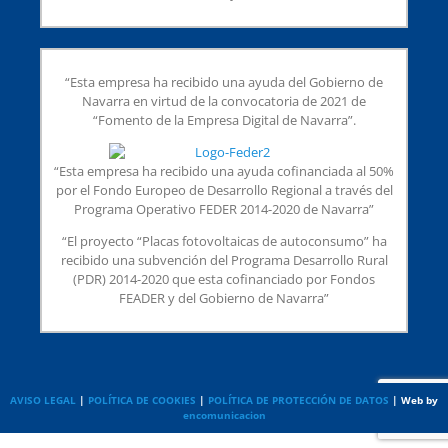
“Esta empresa ha recibido una ayuda del Gobierno de
Navarra en virtud de la convocatoria de 2021 de
“Fomento de la Empresa Digital de Navarra”.
“Esta empresa ha recibido una ayuda cofinanciada al 50%
por el Fondo Europeo de Desarrollo Regional a través del
Programa Operativo FEDER 2014-2020 de Navarra”
“El proyecto “Placas fotovoltaicas de autoconsumo” ha
recibido una subvención del Programa Desarrollo Rural
(PDR) 2014-2020 que esta cofinanciado por Fondos
FEADER y del Gobierno de Navarra”
AVISO LEGAL
|
POLÍTICA DE COOKIES
|
POLÍTICA DE PROTECCIÓN DE DATOS
| Web by
encomunicacion